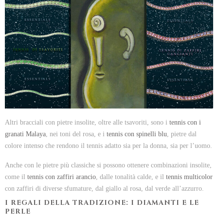
Altri bracciali con pietre insolite, oltre alle tsavoriti, sono i
tennis con i
granati Malaya
, nei toni del rosa, e i
tennis con spinelli blu
, pietre dal
colore intenso che rendono il tennis adatto sia per la donna, sia per l’uomo.
Anche con le pietre più classiche si possono ottenere combinazioni insolite,
come il
tennis con zaffiri arancio
, dalle tonalità calde, e il
tennis multicolor
con zaffiri di diverse sfumature, dal giallo al rosa, dal verde all’azzurro.
I REGALI DELLA TRADIZIONE: I DIAMANTI E LE
PERLE