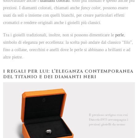
sottovalutare anche i
diamanti colorati
: sono più inusuali e spesso anche più
preziosi. I diamanti colorati, chiamati anche
fancy color
, possono essere
usati da soli o insieme con quelli bianchi, per creare particolari effetti
cromatici e rendere originali anche i gioielli più classici.
Tra i gioielli tradizionali, inoltre, non si possono dimenticare le
perle
,
simbolo di eleganza per eccellenza: la scelta può andare dal classico “filo”,
fino a collane, orecchini e anelli dove le perle si abbinano a brillanti e ad
altre pietre.
I REGALI PER LUI: L’ELEGANZA CONTEMPORANEA
DEL TITANIO E DEI DIAMANTI NERI