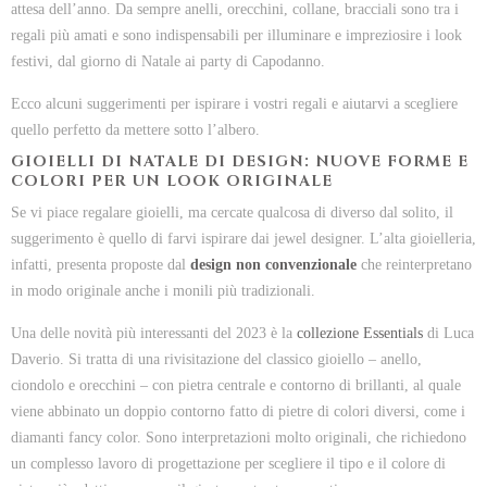
attesa dell’anno. Da sempre anelli, orecchini, collane, bracciali sono tra i
regali più amati e sono indispensabili per illuminare e impreziosire i look
festivi, dal giorno di Natale ai party di Capodanno.
Ecco alcuni suggerimenti per ispirare i vostri regali e aiutarvi a scegliere
quello perfetto da mettere sotto l’albero.
GIOIELLI DI NATALE DI DESIGN: NUOVE FORME E
COLORI PER UN LOOK ORIGINALE
Se vi piace regalare gioielli, ma cercate qualcosa di diverso dal solito, il
suggerimento è quello di farvi ispirare dai jewel designer. L’alta gioielleria,
infatti, presenta proposte dal
design non convenzionale
che reinterpretano
in modo originale anche i monili più tradizionali.
Una delle novità più interessanti del 2023 è la
collezione Essentials
di Luca
Daverio. Si tratta di una rivisitazione del classico gioiello – anello,
ciondolo e orecchini – con pietra centrale e contorno di brillanti, al quale
viene abbinato un doppio contorno fatto di pietre di colori diversi, come i
diamanti fancy color. Sono interpretazioni molto originali, che richiedono
un complesso lavoro di progettazione per scegliere il tipo e il colore di