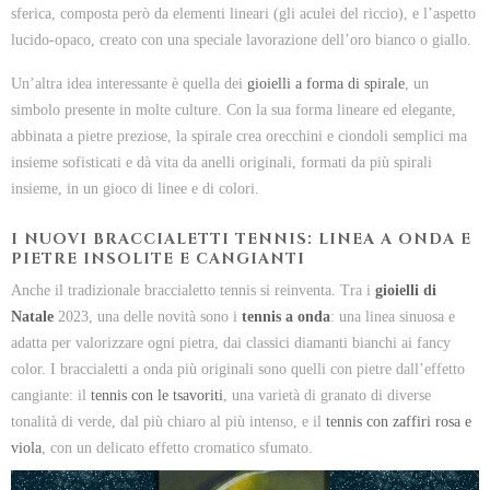
sferica, composta però da elementi lineari (gli aculei del riccio), e l’aspetto
lucido-opaco, creato con una speciale lavorazione dell’oro bianco o giallo.
Un’altra idea interessante è quella dei
gioielli a forma di spirale
, un
simbolo presente in molte culture. Con la sua forma lineare ed elegante,
abbinata a pietre preziose, la spirale crea orecchini e ciondoli semplici ma
insieme sofisticati e dà vita da anelli originali, formati da più spirali
insieme, in un gioco di linee e di colori.
I NUOVI BRACCIALETTI TENNIS: LINEA A ONDA E
PIETRE INSOLITE E CANGIANTI
Anche il tradizionale braccialetto tennis si reinventa. Tra i
gioielli di
Natale
2023, una delle novità sono i
tennis a onda
: una linea sinuosa e
adatta per valorizzare ogni pietra, dai classici diamanti bianchi ai fancy
color. I braccialetti a onda più originali sono quelli con pietre dall’effetto
cangiante: il
tennis con le tsavoriti
, una varietà di granato di diverse
tonalità di verde, dal più chiaro al più intenso, e il
tennis con zaffiri rosa e
viola
, con un delicato effetto cromatico sfumato.