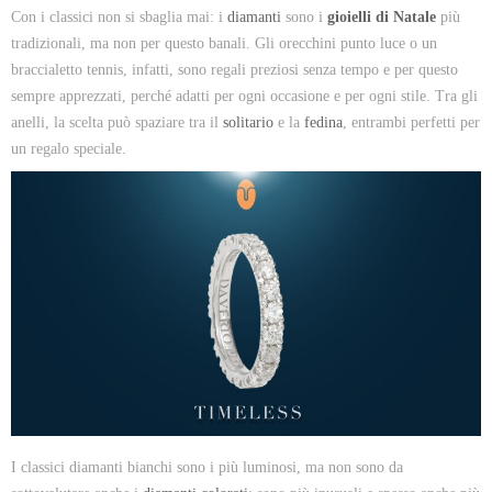
Con i classici non si sbaglia mai: i
diamanti
sono i
gioielli di Natale
più
tradizionali, ma non per questo banali. Gli orecchini punto luce o un
braccialetto tennis, infatti, sono regali preziosi senza tempo e per questo
sempre apprezzati, perché adatti per ogni occasione e per ogni stile. Tra gli
anelli, la scelta può spaziare tra il
solitario
e la
fedina
, entrambi perfetti per
un regalo speciale.
I classici diamanti bianchi sono i più luminosi, ma non sono da