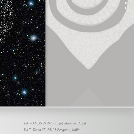
Tel. +39 035 247975 -
info@daverio1933.it
Via T. Tasso 25, 24121 Bergamo, Italia