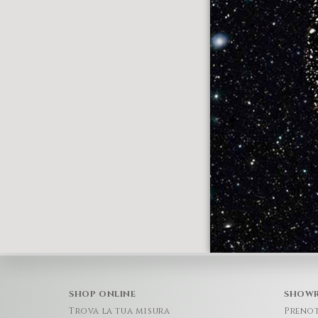
SHOP ONLINE
SHOW
Trova la tua misura
Preno