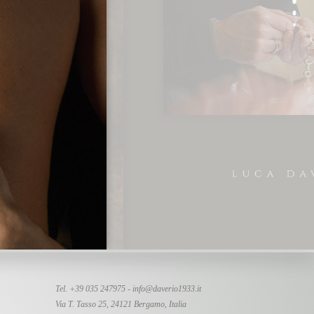
Tel. +39 035 247975 -
info@daverio1933.it
Via T. Tasso 25, 24121 Bergamo, Italia