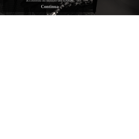
brand sono
tennis
acconsenti all'utilizzo dei cookie.
perfetta e
Continua
garantiti dai
firmati
immediata.
gemmologi
Daverio1933
Tuttavia,
Daverio e
vengono
offriamo la
certificati
incassati in
possibilità di
sopra i 30
oro nel
personalizzarli
punti di
nostro
su misura per
carato dai
laboratorio
adattarli
migliori
a Valenza.
perfettamente
istituti
al polso di chi
gemmologici.
li indossa.
scopri
CONSIGLIATI