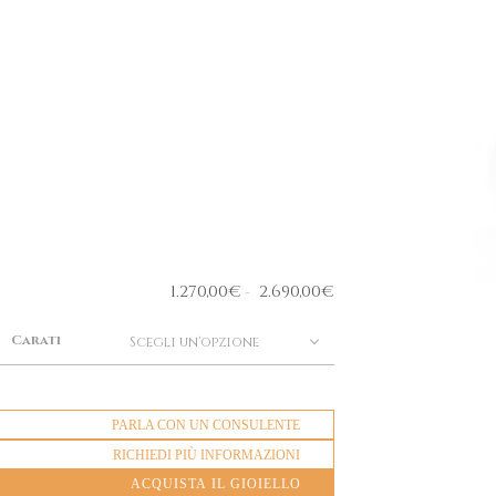
1.270,00
€
2.690,00
€
-
Carati
Scegli un'opzione
PARLA CON UN CONSULENTE
RICHIEDI PIÙ INFORMAZIONI
ACQUISTA IL GIOIELLO