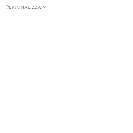
COD:
SO A206
.
Personalizza
Fedina con zaffiri realizzata in oro bianco 18
carati. Gioiello firmato DAVERIO1933
disponibile su ordinazione online e in gioielleria
a Bergamo.