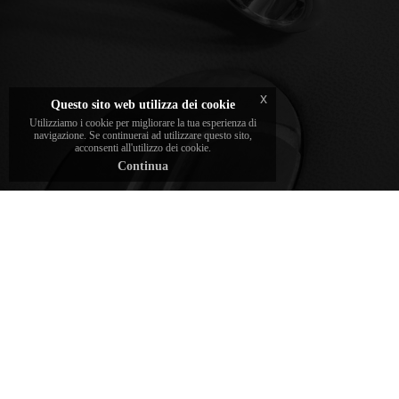
I diamanti scelti e incassati dal brand sono
certificati dai migliori istituti gemmologici
x
Questo sito web utilizza dei cookie
Utilizziamo i cookie per migliorare la tua esperienza di
navigazione. Se continuerai ad utilizzare questo sito,
acconsenti all'utilizzo dei cookie.
Continua