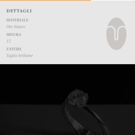
DETTAGLI
MATERIALE
Oro bianco
MISURA
13
ZAFFIRI
Taglio brillante