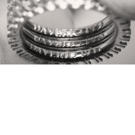
Tutte le nostre fedine eternelle disponibili in
gioielleria DAVERIO1933 e online sono
realizzate nella misura standard 13.
Per ordinare un anello della tua misura, ti
preghiamo di comunicarcelo al momento
dell'acquisto. I gioielli personalizzati
richiedono circa 3 settimane per la
produzione.