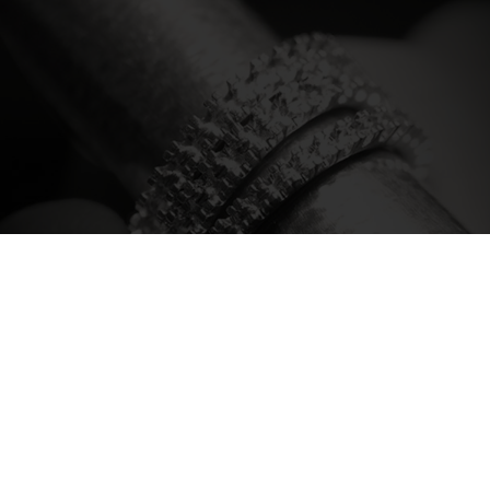
Offriamo la messa a misura dell’anello ed
eventuale incisione per tutti gli anelli
solitari venduti online e in gioielleria
Daverio1933 a Bergamo
scopri