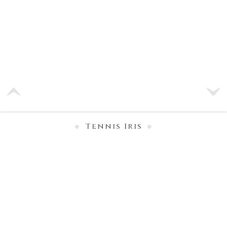
Tennis Iris