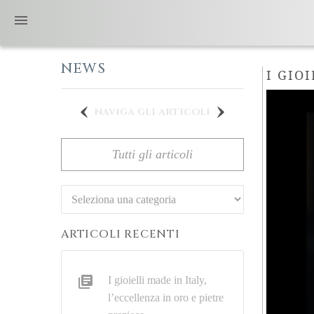
NEWS
I GIO
naviga gli articoli
Tutti gli articoli
Categorie
ARTICOLI RECENTI
I gioielli made in Italy,
l’eccellenza in oro e pietre