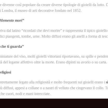
e divenne così popolare da creare diverse tipologie di gioielli da lutto.
 Londra, il museo di arti decorative fondato nel 1852.
Memento mori”
iva dal latino “ricordati che devi morire” e rappresenta il tipico gioiello
alici piangenti, tombe, urne. Molto diffusi erano gli anelli a forma di tesc
 che ti guarda”
miniature del viso, molti gioielli vittoriani riportavano, su spille e penden
tà del legame affettivo oltre la morte. Erano dipinti su avorio o su carta.
eligiosi
a strettamente legato alla religiosità e molto frequenti sui gioielli erano i
s
ù diffusi, appesi a collane o a nastri di velluto che cingevano il collo. 
he cuori, nodi e mani intrecciate.