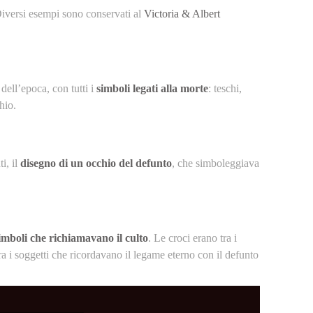
 Diversi esempi sono conservati al
Victoria & Albert
 dell’epoca, con tutti i
simboli legati alla morte
: teschi,
hio.
ti, il
disegno di un occhio del defunto
, che simboleggiava
imboli che richiamavano il culto
. Le croci erano tra i
Tra i soggetti che ricordavano il legame eterno con il defunto