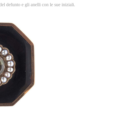
l defunto e gli anelli con le sue iniziali.