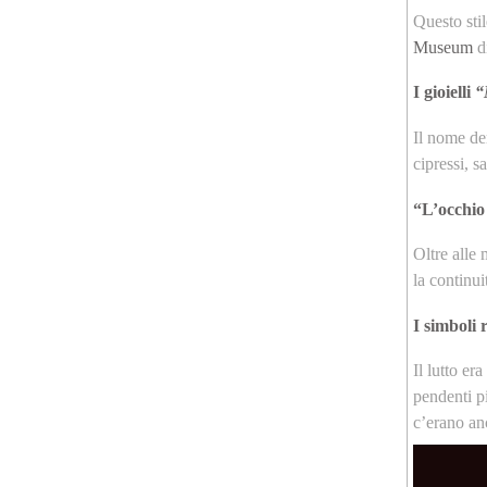
Questo stil
Museum
di
I gioielli
“
Il nome der
cipressi, s
“L’occhio
Oltre alle 
la continui
I simboli r
Il lutto er
pendenti pi
c’erano anc