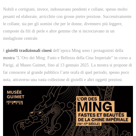
Nobili e cortigiani, invece, indossavano pendenti e collane, spesso molto
pesanti ed elaborate, arricchite con grosse pietre preziose. Successivamente
le collane, sia per gli uomini che per le donne, divennero più leggere,
composte da fili di perle e altre gemme che si incrociavano in un
medaglione centrale.
I
gioielli tradizionali cinesi
dell’epoca Ming sono i protagonisti della
mostra
“L’Oro dei Ming: Fasto e Bellezza della Cina Imperiale” in corso a
Parigi, al Museo Guimet, fino al 13 gennaio 2025. La mostra si propone di
far conoscere al grande pubblico l’arte orafa di quel periodo, spesso poco
nota, attraverso una vasta collezione di gioielli e altri oggetti preziosi.