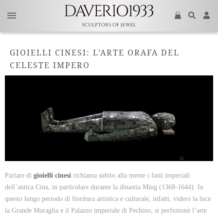
GIOIELLI CINESI: L’ARTE ORAFA DEL
CELESTE IMPERO
Parlare di
gioielli cinesi
richiama subito alla mente i fasti imperiali
dell’antica Cina, in particolare durante la dinastia Ming (1368-1644). In
questo lungo periodo di fioritura artistica e culturale, infatti, videro la luce
la Grande Muraglia e il Palazzo imperiale di Pechino, si perfezionò l’arte