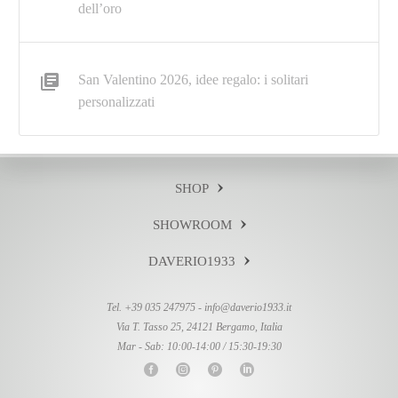
dell’oro
San Valentino 2026, idee regalo: i solitari
personalizzati
SHOP
SHOWROOM
DAVERIO1933
Tel. +39 035 247975 -
info@daverio1933.it
Via T. Tasso 25, 24121 Bergamo, Italia
Mar - Sab: 10:00-14:00 / 15:30-19:30