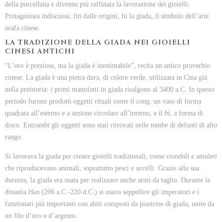
della porcellana e divenne più raffinata la lavorazione dei gioielli.
Protagonista indiscussa, fin dalle origini, fu la giada, il simbolo dell’arte
orafa cinese.
LA TRADIZIONE DELLA GIADA NEI GIOIELLI
CINESI ANTICHI
“L’oro è prezioso, ma la giada è inestimabile”, recita un antico proverbio
cinese. La giada è una pietra dura, di colore verde, utilizzata in Cina già
nella preistoria: i primi manufatti in giada risalgono al 3400 a.C. In questo
periodo furono prodotti oggetti rituali come il
cong
, un vaso di forma
quadrata all’esterno e a sezione circolare all’interno, e il
bi
, a forma di
disco. Entrambi gli oggetti sono stati ritrovati nelle tombe di defunti di alto
rango.
Si lavorava la giada per creare gioielli tradizionali, come ciondoli e amuleti
che riproducevano animali, soprattutto pesci e uccelli. Grazie alla sua
durezza, la giada era usata per realizzare anche armi da taglio. Durante la
dinastia Han (206 a.C.-220 d.C.) si usava seppellire gli imperatori e i
funzionari più importanti con abiti composti da piastrine di giada, unite da
un filo d’oro o d’argento.