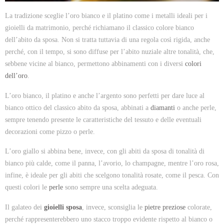
La tradizione sceglie l’oro bianco e il platino come i metalli ideali per i
gioielli da matrimonio, perché richiamano il classico colore bianco
dell’abito da sposa. Non si tratta tuttavia di una regola così rigida, anche
perché, con il tempo, si sono diffuse per l’abito nuziale altre tonalità, che,
sebbene vicine al bianco, permettono abbinamenti con i diversi
colori
dell’oro
.
L’oro bianco, il platino e anche l’argento sono perfetti per dare luce al
bianco ottico del classico abito da sposa, abbinati a
diamanti
o anche perle,
sempre tenendo presente le caratteristiche del tessuto e delle eventuali
decorazioni come pizzo o perle.
L’oro giallo si abbina bene, invece, con gli abiti da sposa di tonalità di
bianco più calde, come il panna, l’avorio, lo champagne, mentre l’oro rosa,
infine, è ideale per gli abiti che scelgono tonalità rosate, come il pesca. Con
questi colori le
perle
sono sempre una scelta adeguata.
Il galateo dei
gioielli sposa
, invece, sconsiglia le
pietre preziose
colorate,
perché rappresenterebbero uno stacco troppo evidente rispetto al bianco o