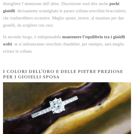
distogliere l’attenzione dall’abito. Discrezione vuol dire anche
pochi
gioielli
: decisamente sconsigliate le parure collana-orecchini-braccialetto,
che risulterebbero eccessive. Meglio optare, invece, al massimo per due
gioielli, da scegliere con cura.
In secondo luogo, è indispensabile
mantenere l’equilibrio tra i gioielli
scelti
: se si indosseranno orecchini chandelier, per esempio, sarà meglio
evitare la collana.
I COLORI DELL’ORO E DELLE PIETRE PREZIOSE
PER I GIOIELLI SPOSA