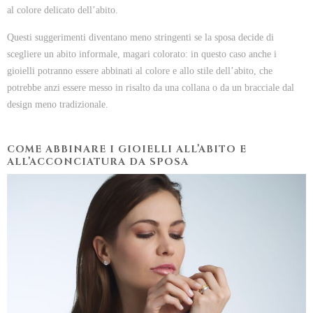
al colore delicato dell’abito.
Questi suggerimenti diventano meno stringenti se la sposa decide di
scegliere un abito informale, magari colorato: in questo caso anche i
gioielli potranno essere abbinati al colore e allo stile dell’abito, che
potrebbe anzi essere messo in risalto da una collana o da un bracciale dal
design meno tradizionale.
COME ABBINARE I GIOIELLI ALL’ABITO E
ALL’ACCONCIATURA DA SPOSA