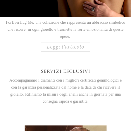
ForEverHug Me, una collezione che rappresenta un abbraccio simbolico
che ricorre
in ogni gioiello e trasmette la forte emozionalità di queste
opere.
leggi l’articolo
SERVIZI ESCLUSIVI
Accompagniamo i diamanti con i migliori certificati gemmologici e
con la garanzia personalizzata dal nome e la data di chi riceverà il
gioiello.
Rifiniamo la misura degli anelli anche in giornata per una
consegna rapida e garantita.