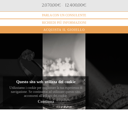
DIAMANTI
2.070,00
€
12.400,00
€
-
Diamanti naturali, taglio Brillante
PARLA CON UN CONSULENTE
MATERIALE
Oro bianco 18k
RICHIEDI PIÙ INFORMAZIONI
Tutte le nostre
ACQUISTA IL GIOIELLO
fedine eternelle
disponibili in
gioielleria
Offriamo la
DAVERIO1933
messa a
e online sono
misura
realizzate nella
dell’anello
misura
ed eventuale
I diamanti
standard 13.
incisione per
x
Questo sito web utilizza dei cookie
scelti e
tutti gli
Utilizziamo i cookie per migliorare la tua esperienza di
Per ordinare un
incassati dal
anelli
navigazione. Se continuerai ad utilizzare questo sito,
acconsenti all'utilizzo dei cookie.
anello della
brand sono
solitari
Continua
tua misura, ti
certificati
venduti
preghiamo di
dai migliori
online e in
comunicarcelo
istituti
gioielleria
al momento
gemmologici
Daverio1933
dell'acquisto. I