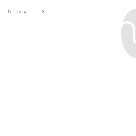
COD:
FE C311001
.
Dettagli
Ciondolo ForEverHug Me realizzato in oro rosa satinato
con diamanti brown, zaffiri arancio, brillanti, diamanti
gialli e con gocce di smalto rosso metallizato.