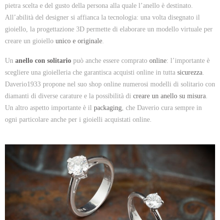
pietra scelta e del gusto della persona alla quale l’anello è destinato.
All’abilità del designer si affianca la tecnologia: una volta disegnato il
gioiello, la progettazione 3D permette di elaborare un modello virtuale per
creare un gioiello
unico e originale
.
Un
anello con solitario
può anche essere comprato
online
: l’importante è
scegliere una gioielleria che garantisca acquisti online in tutta
sicurezza
.
Daverio1933 propone nel suo shop online numerosi modelli di solitario con
diamanti di diverse carature e la possibilità di
creare un anello su misura
.
Un altro aspetto importante è il
packaging
, che Daverio cura sempre in
ogni particolare anche per i gioielli acquistati online.