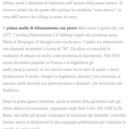
diffuse anche l’abitudine di indossarlo sull’anulare della mano sinistra. Si
riteneva infatti che da questo dito partisse la cosiddetta “vena amoris”, la
vena dell’amore che collega la mano al cuore.
Il
primo anello di fidanzamento con pietre
della storia è quello che, nel
1477, l’arciduca Massimiliano I d’Asburgo regalò alla promessa sposa
Maria di Borgogna. Il dettaglio non era da poco: l’anello era impreziosito
con diamanti incastonati a forma di “M”. Da allora si consolidò la
tradizione di donare un anello come promessa di matrimonio. Nel XVII
secolo divennero popolari in Francia e in Inghilterra gli
anelli
poesy
(o
posey)
, al cui interno erano incisi versi di poesie o brevi
dichiarazioni d’amore. Sempre in Inghilterra, durante l’età vittoriana, si
usavano anelli decorati con pietre preziose e diamanti, che arrivavano dal
Sudafrica.
Dopo la prima guerra mondiale, anche il settore della gioielleria subì gli
effetti della crisi economica, soprattutto negli Stati Uniti. Nel 1938 la De
Beers, una delle più grandi compagnie di estrazione dei diamanti, coinvolse
famose attrici di Hollywood in una campagna pubblicitaria per rilanciare la