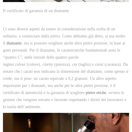
Il certificato di garanzia di un diamante
Ci sono diversi aspetti da tenere in considerazione nella scelta di un
solitario, a cominciare dalla pietra. Come abbiamo già detto, si usa molto
il
diamante
, ma si possono scegliere anche altre pietre preziose, in base ai
gusti personali. Per il diamante, le caratteristiche fondamentali sono le
“quattro C”, dalle iniziali delle quattro parole
inglesi
colour
(colore),
clarity
(purezza),
cut
(taglio) e
carat
(caratura). Da
notare che i carati non indicano la dimensione del diamante, come spesso si
crede, ma il peso: un carato equivale a 0,2 grammi. Un altro aspetto
importante per i diamanti, ma anche per le altre pietre preziose, è il
certificato di autenticità e la garanzia di scegliere
pietre etiche
, ovvero le
gemme che vengono estratte e lavorate rispettando i diritti dei lavoratori e
la tutela dell’ambiente.