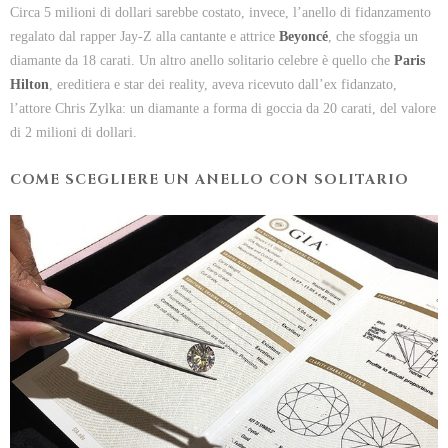
Circa 5 milioni di dollari sarebbe costato, invece, l’anello di fidanzamento
regalato dal rapper Jay-Z alla cantante e attrice
Beyoncé
, che sfoggia un
diamante da 18 carati. Un altro anello solitario celebre è quello che
Paris
Hilton
, ereditiera e star dei reality, aveva ricevuto dall’ex fidanzato,
l’attore Chris Zylka: un diamante a forma di goccia da 20 carati, del valore
di 2 milioni di dollari.
COME SCEGLIERE UN ANELLO CON SOLITARIO