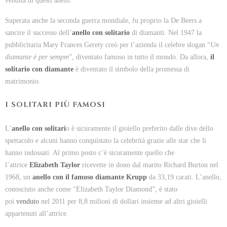
vendita di questi anelli.
Superata anche la seconda guerra mondiale, fu proprio la De Beers a
sancire il successo dell’
anello con solitario
di diamanti. Nel 1947 la
pubblicitaria Mary Frances Gerety creò per l’azienda il celebre slogan “
Un
diamante è per sempre
”, diventato famoso in tutto il mondo. Da allora,
il
solitario con diamante
è diventato il simbolo della promessa di
matrimonio.
I SOLITARI PIÙ FAMOSI
L’
anello con solitari
o è sicuramente il gioiello preferito dalle dive dello
spettacolo e alcuni hanno conquistato la celebrità grazie alle star che li
hanno indossati. Al primo posto c’è sicuramente quello che
l’attrice
Elizabeth Taylor
ricevette in dono dal marito Richard Burton nel
1968, un
anello con il famoso diamante Krupp
da 33,19 carati. L’anello,
conosciuto anche come “Elizabeth Taylor Diamond”, è stato
poi
venduto
nel 2011 per 8,8 milioni di dollari insieme ad altri gioielli
appartenuti all’attrice.