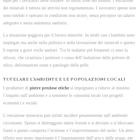
eque per i lavoratori delle miniere. In molte zone del mondo, l’estrazione
dei minerali è tuttora un’attività non regolamentata. I lavoratori spesso non
sono tutelati e operano in condizioni non sicure, senza percepire un salario
adeguato e senza assistenza sanitaria.
La situazione peggiora per il lavoro minorile. In molti casi i bambini sono
impiegati ma anche nella pulitura e nella lavorazione dei minerali e questo
li espone a gravi rischi sanitari. Tra le malattie più frequenti ci sono la
silicosi, che cicatrizza i polmoni a causa dell’inalazione della polvere di
silice, deformazioni ossee e patologie della pelle.
TUTELARE L’AMBIENTE E LE POPOLAZIONI LOCALI
I produttori di
pietre preziose etiche
si impegnano a ridurre al minimo
l’impatto sull’ambiente e a sostenere le comunità locali con progetti
economici e sociali.
L’estrazione mineraria può infatti incidere pesantemente sull’ambiente
circostante. Spesso si distruggono intere foreste e si deviano o si bloccano
fiumi e questo comporta l’erosione e l’impoverimento del suolo. Un altro
effetto non meno importante è l’inquinamento dell’aria e delle acque, per