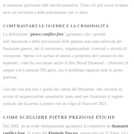
le emissioni provocate dall’attività estrattiva. Tutto ciò può avere ricadute
serie sul territorio e sulla popolazione che vi abita.
CONTRASTARE LE GUERRE E LA CRIMINALITÀ
La definizione “
pietre
conflict-free
” garantisce che i profitti
dell’estrazione e della lavorazione delle gemme non sono utilizzati per
finanziare guerre, atti di terrorismo, organizzazioni criminali o attività di
corruzione. Spesso si è parlato di questo a proposito del commercio dei
diamanti, come ha raccontato anche il film
Blood Diamond – Diamanti di
sangue
con Leonardo DiCaprio, ma il problema riguarda tutte le pietre
preziose.
Uno dei casi più noti è quello dei rubini del Myanmar, che, secondo le
accuse di organizzazioni umanitarie, sono usati per finanziare il regime
militare che ha preso il potere con un colpo di Stato nel 2021.
COME SCEGLIERE PIETRE PREZIOSE ETICHE
Dal 2002, un accordo internazionale garantisce il commercio di
diamanti
conflict-free
. Si tratta del
Kimberly Process
, sottoscritto da 37 Paesi, tra i