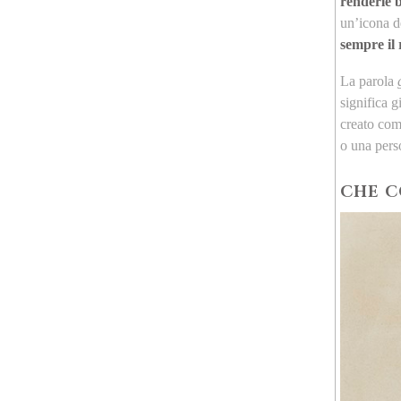
renderle b
un’icona d
sempre il 
La parola
significa g
creato com
o una pers
CHE C