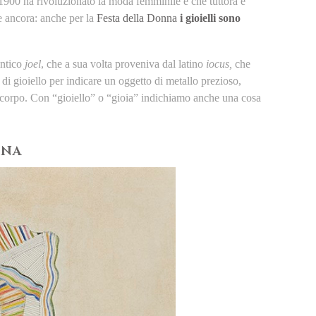
l 1900 ha rivoluzionato la moda femminile e che tuttora è
le ancora: anche per la
Festa della Donna
i gioielli sono
antico
joel
, che a sua volta proveniva dal latino
iocus,
che
di gioiello per indicare un oggetto di metallo prezioso,
l corpo. Con “gioiello” o “gioia” indichiamo anche una cosa
NNA