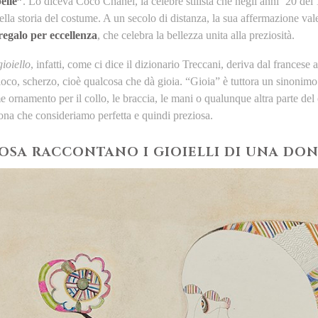
elle”
. Lo diceva Coco Chanel, la celebre stilista che negli anni ’20 de
ella storia del costume. A un secolo di distanza, la sua affermazione va
regalo per eccellenza
, che celebra la bellezza unita alla preziosità.
gioiello
, infatti, come ci dice il dizionario Treccani, deriva dal francese 
ioco, scherzo, cioè qualcosa che dà gioia. “Gioia” è tuttora un sinonimo 
e ornamento per il collo, le braccia, le mani o qualunque altra parte de
ona che consideriamo perfetta e quindi preziosa.
OSA RACCONTANO I GIOIELLI DI UNA DO