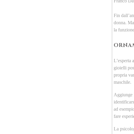
Franco Dav
Fin dall’an
donna. Ma 
la funzion
ORNAM
L’esperta 
gioielli p
propria van
maschile.
Aggiunge l
identifica
ad esempio
fare esper
La psicolog