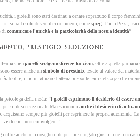
erio, Donna con fiore, 1973. Tecnica mista olio e china
tichità, i gioielli sono stati destinati a ornare soprattutto il corpo femmi
non si tratta solo di semplici ornamenti, come
spiega
Paola Pizza, psico
e di
comunicare l’unicità e la particolarità della nostra identità
”.
ENTO, PRESTIGIO, SEDUZIONE
afferma che
i gioielli svolgono diverse funzioni
, oltre a quella primaria
ossono essere anche un
simbolo di prestigio
, legato al valore dei materia
ità. Inoltre, i monili attirano l’attenzione sulle parti del corpo che orn
a psicologa della moda: “
I gioielli esprimono il desiderio di essere 
rsi per sentirsi eccezionali. Ma esprimono
anche il desiderio di auto-a
, acquistano sempre più gioielli per esprimere la propria autonomia. La 
ienze di consumo coinvolgenti.”
a offre anche un consiglio utile per fare il regalo giusto in ogni occas