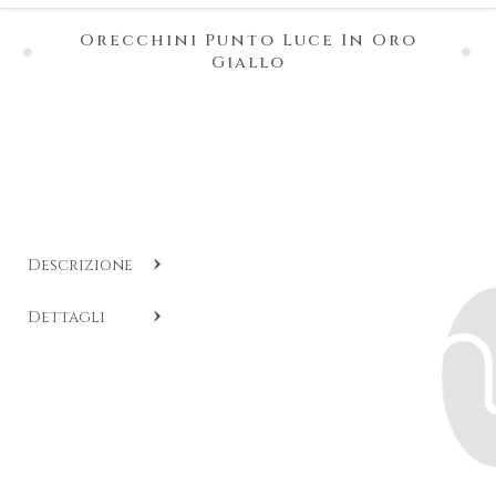
Orecchini Punto Luce In Oro
Giallo
Descrizione
COD:
CL O460i
.
Dettagli
Orecchini con diamanti punto luce realizzati in oro
giallo e contornati da brillanti. I diamanti da 0,25ct.
l’uno sono accompagnati dal prestigioso certificato
gemmologico “GIA”.