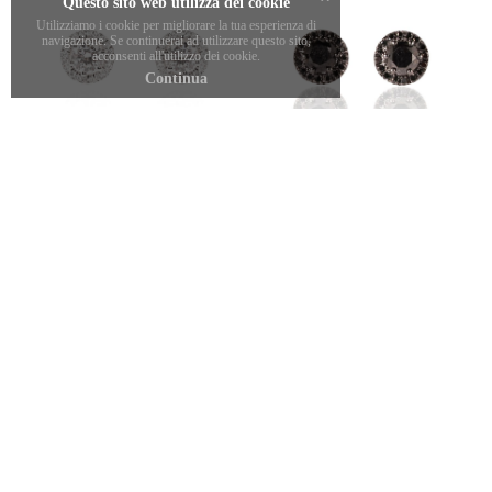
Questo sito web utilizza dei cookie
Utilizziamo i cookie per migliorare la tua esperienza di
navigazione. Se continuerai ad utilizzare questo sito,
acconsenti all'utilizzo dei cookie.
Continua
ORECCHINI CON DIAMANTI
ORECCHINI CON DIAMANTI NERI
3.270,00
€
1.190,00
€
CONSIGLIATI