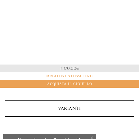
3.370,00
€
MATERIALE
PARLA CON UN CONSULENTE
Oro Giallo
ACQUISTA IL GIOIELLO
DIAMANTI NATURALI
0,50ct. "D" Color + 0,24ct. Taglio Brillante
CERTIFICATO GEMMOLOGICO
GIA
VARIANTI
PESO
2,8g.
x