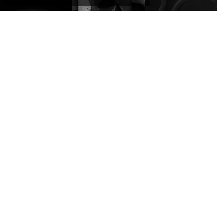
dai migliori
maestri orafi
online e in
istituti
di Valenza
gioielleria
gemmologici
Daverio1933
a Bergamo
scopri
CONSIGLIATI