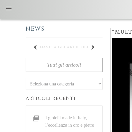
NEWS
“MULT
naviga gli articoli
Tutti gli articoli
Categorie
ARTICOLI RECENTI
I gioielli made in Italy,
l’eccellenza in oro e pietre