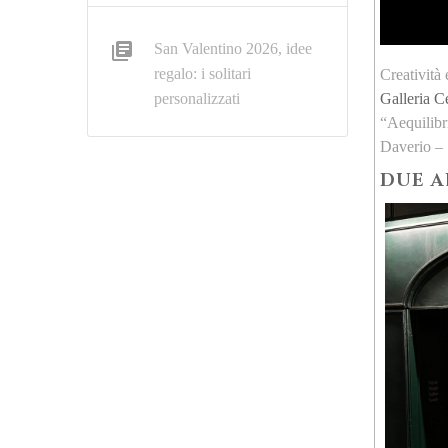
San Valentino 2026, idee
regalo: i solitari
Creatività 
Galleria Ce
personalizzati
“Aequilibri
Daverio – S
DUE A