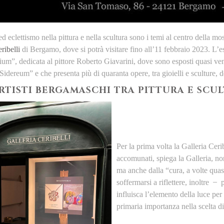
ed eclettismo nella pittura e nella scultura sono i temi al centro della mo
ribelli
di Bergamo, dove si potrà visitare fino all’11 febbraio 2023. L’
um”, dedicata al pittore Roberto Giavarini, dove sono esposti quasi ventic
idereum” e che presenta più di quaranta opere, tra gioielli e sculture, de
RTISTI BERGAMASCHI TRA PITTURA E SCU
Per la prima volta la Galleria Cerib
accomunati, spiega la Galleria, n
ma anche dalla “cura, a volte quas
soffermarsi a riflettere, inoltre ̶
influisca l’elemento della luce per
primaria importanza nella scelta di