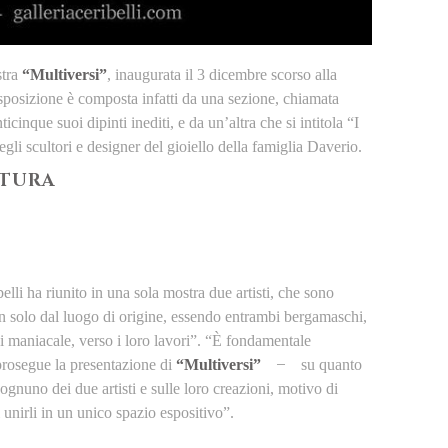
stra
“Multiversi”
, inaugurata il 3 dicembre scorso alla
esposizione è composta infatti da una sezione, chiamata
inque suoi dipinti inediti, e da un’altra che si intitola “I
gli scultori e designer del gioiello della famiglia Daverio.
LTURA
elli ha riunito in una sola mostra due artisti, che sono
on solo dal luogo di origine, essendo entrambi bergamaschi,
i maniacale, verso i loro lavori”. “È fondamentale
 prosegue la presentazione di
“Multiversi”
̶ su quanto
 ognuno dei due artisti e sulle loro creazioni, motivo di
 unirli in un unico spazio espositivo”.