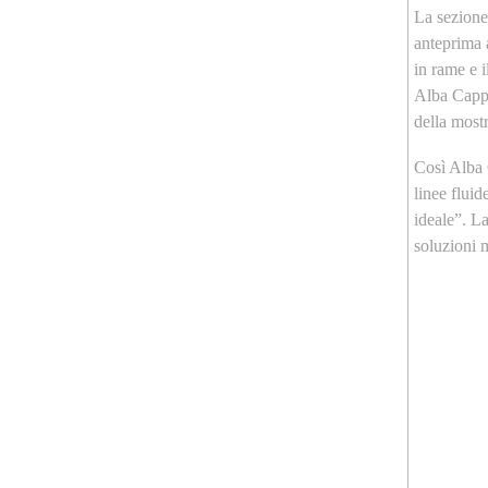
La sezione
anteprima 
in rame e i
Alba Cappel
della mostr
Così Alba 
linee fluid
ideale”. La
soluzioni m