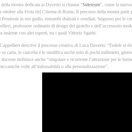
 della mostra dedicata ai Daverio si chiama “
Sidereum
”, come la nuova 
a ottobre alla Festa del Cinema di Roma. Il percorso della mostra parte
l Pendente in oro giallo, entrambi sbalzati e cesellati. Seguono poi le cre
lieri, professore ordinario di design del gioiello e dell’accessorio moda
a insieme con altri esperti, tra i quali Vittorio Sgarbi.
Cappellieri descrive il processo creativo di Luca Daverio: “Fedele al di
e su carta, le cancella e le modifica anche solo di pochi millimetri, gio
 docente definisce anche “singolare e ricorrente l’attrazione per le forme
eccaniche volte all’indossabilità o alla personalizzazione”.