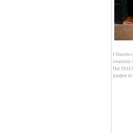
I Daverio s
creazioni, 
Dal 1933 la
fondere in 