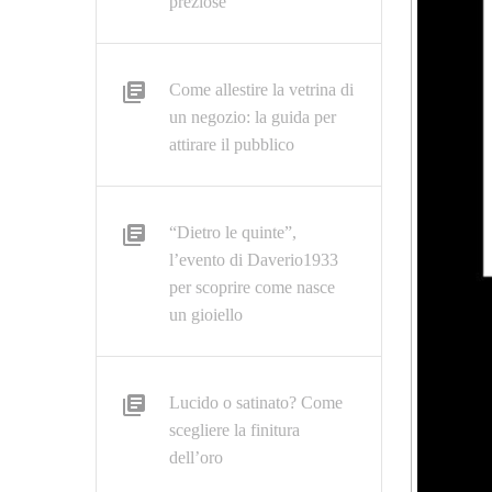
preziose
Come allestire la vetrina di
un negozio: la guida per
attirare il pubblico
“Dietro le quinte”,
l’evento di Daverio1933
per scoprire come nasce
un gioiello
Lucido o satinato? Come
scegliere la finitura
dell’oro