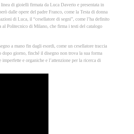
linea di gioielli firmata da Luca Daverio e presentata in
 però dalle opere del padre Franco, come la Testa di donna
azioni di Luca, il “cesellatore di segni”, come l’ha definito
 al Politecnico di Milano, che firma i testi del catalogo
segno a mano fin dagli esordi, come un cesellatore traccia
rno dopo giorno, finché il disegno non trova la sua forma
 imperfette e organiche e l’attenzione per la ricerca di