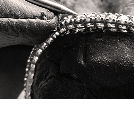
Tutti i braccialetti tennis firmati
Daverio1933 vengono incassati in oro nel
nostro laboratorio a Valenza.