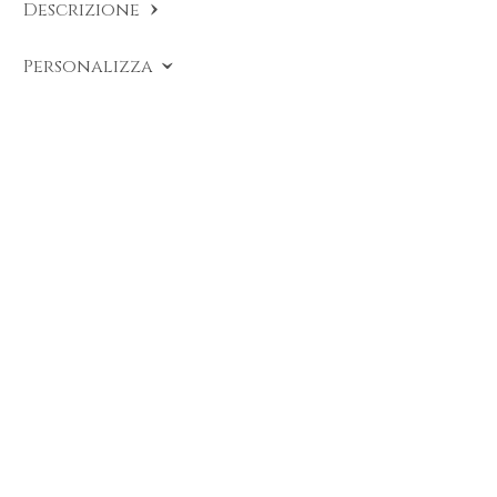
Descrizione
COD:
CC B20
.
Personalizza
Braccialetto tennis con smeraldi e brillanti
realizzato in oro bianco 18 carati dalla linea
Timeless firmata DAVERIO1933. Disponibile
in due dimensioni.