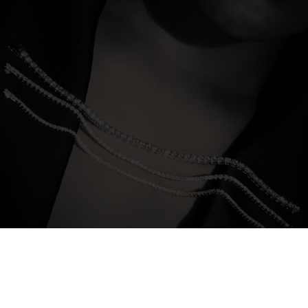
I nostri braccialetti tennis sono realizzati in
lunghezze standard per garantire una
vestibilità perfetta e immediata. Tuttavia,
offriamo la possibilità di personalizzarli su
misura per adattarli perfettamente al polso
di chi li indossa.
scopri