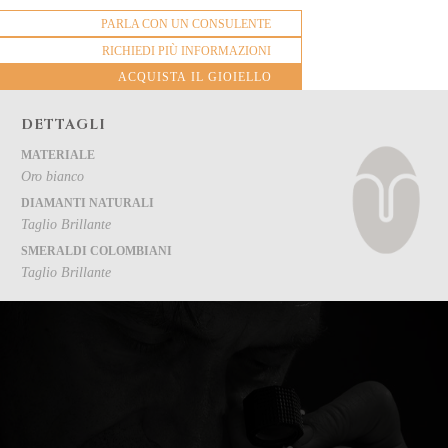
PARLA CON UN CONSULENTE
RICHIEDI PIÙ INFORMAZIONI
ACQUISTA IL GIOIELLO
DETTAGLI
MATERIALE
Oro bianco
DIAMANTI NATURALI
Taglio Brillante
SMERALDI COLOMBIANI
Taglio Brillante