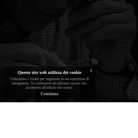
I diamanti scelti e incassati dal brand sono
garantiti dai gemmologi Daverio e certificati
sopra i 30 punti di carato dai migliori
istituti gemmologici.
x
Questo sito web utilizza dei cookie
Utilizziamo i cookie per migliorare la tua esperienza di
navigazione. Se continuerai ad utilizzare questo sito,
acconsenti all'utilizzo dei cookie.
Continua