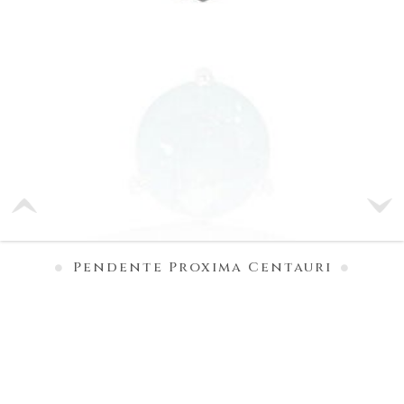
Pendente Proxima Centauri