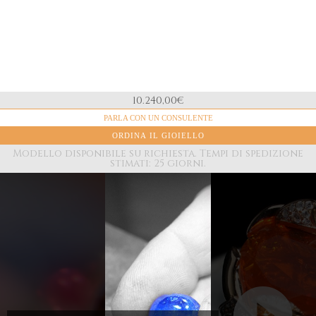
10.240,00
€
DIAMANTI
PARLA CON UN CONSULENTE
1,36ct.
ORDINA IL GIOIELLO
MATERIALE
Oro Bianco 18k
Modello disponibile su richiesta. Tempi di spedizione
stimati: 25 giorni.
PERLE
South Sea 11mm
Ogni
gioiello
Nel nostro
PESO
11,7g
della
laboratorio i
collezione è
maestri orafi
Video
impreziosito
di Valenza
Player
da una
incastonano
pietra
con maestria
unica e
queste pietre
certificata,
nelle