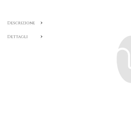
Descrizione
COD:
HE O142
.
Dettagli
Orecchini con perle e diamanti realizzati dalla collezione
Masterpieces, disponibili su ordinazione.