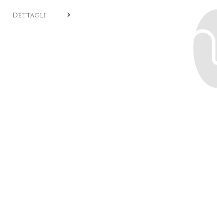
COD:
EU V100
.
Dettagli
Fermaglio per capelli realizzato in esemplare unico con
diamanti in oro bianco 18k.