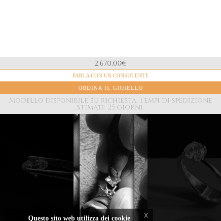
2.670,00
€
MATERIALE
PARLA CON UN CONSULENTE
Oro bianco
ORDINA IL GIOIELLO
DIAMANTE NATURALE
Taglio Brillante
Modello disponibile su richiesta. Tempi di spedizione
stimati: 25 giorni.
COLORE
"D" Color
Offriamo la
messa a
misura
dell’anello
ed eventuale
I diamanti
Diamanti
incisione per
scelti e
incassati nel
tutti gli
incassati dal
laboratorio
anelli
x
Questo sito web utilizza dei cookie