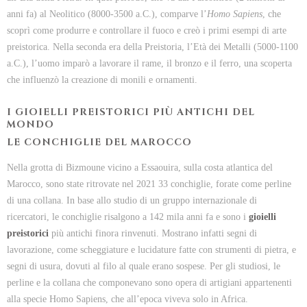
anni fa) al Neolitico (8000-3500 a.C.), comparve l’
Homo Sapiens
, che
scoprì come produrre e controllare il fuoco e creò i primi esempi di arte
preistorica. Nella seconda era della Preistoria, l’Età dei Metalli (5000-1100
a.C.), l’uomo imparò a lavorare il rame, il bronzo e il ferro, una scoperta
che influenzò la creazione di monili e ornamenti.
I GIOIELLI PREISTORICI PIÙ ANTICHI DEL
MONDO
LE CONCHIGLIE DEL MAROCCO
Nella grotta di Bizmoune vicino a Essaouira, sulla costa atlantica del
Marocco, sono state ritrovate nel 2021 33 conchiglie, forate come perline
di una collana. In base allo studio di un gruppo internazionale di
ricercatori, le conchiglie risalgono a 142 mila anni fa e sono i
gioielli
preistorici
più antichi finora rinvenuti. Mostrano infatti segni di
lavorazione, come scheggiature e lucidature fatte con strumenti di pietra, e
segni di usura, dovuti al filo al quale erano sospese. Per gli studiosi, le
perline e la collana che componevano sono opera di artigiani appartenenti
alla specie Homo Sapiens, che all’epoca viveva solo in Africa.