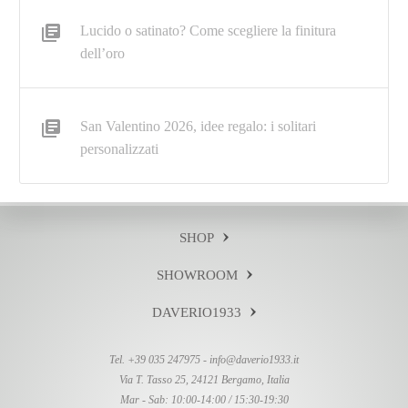
Lucido o satinato? Come scegliere la finitura
dell’oro
San Valentino 2026, idee regalo: i solitari
personalizzati
SHOP
SHOWROOM
DAVERIO1933
Tel. +39 035 247975 -
info@daverio1933.it
Via T. Tasso 25, 24121 Bergamo, Italia
Mar - Sab: 10:00-14:00 / 15:30-19:30