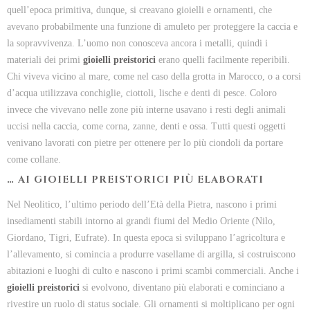
quell’epoca primitiva, dunque, si creavano gioielli e ornamenti, che
avevano probabilmente una funzione di amuleto per proteggere la caccia e
la sopravvivenza. L’uomo non conosceva ancora i metalli, quindi i
materiali dei primi
gioielli preistorici
erano quelli facilmente reperibili.
Chi viveva vicino al mare, come nel caso della grotta in Marocco, o a corsi
d’acqua utilizzava conchiglie, ciottoli, lische e denti di pesce. Coloro
invece che vivevano nelle zone più interne usavano i resti degli animali
uccisi nella caccia, come corna, zanne, denti e ossa. Tutti questi oggetti
venivano lavorati con pietre per ottenere per lo più ciondoli da portare
come collane.
… AI GIOIELLI PREISTORICI PIÙ ELABORATI
Nel Neolitico, l’ultimo periodo dell’Età della Pietra, nascono i primi
insediamenti stabili intorno ai grandi fiumi del Medio Oriente (Nilo,
Giordano, Tigri, Eufrate). In questa epoca si sviluppano l’agricoltura e
l’allevamento, si comincia a produrre vasellame di argilla, si costruiscono
abitazioni e luoghi di culto e nascono i primi scambi commerciali. Anche i
gioielli preistorici
si evolvono, diventano più elaborati e cominciano a
rivestire un ruolo di status sociale. Gli ornamenti si moltiplicano per ogni