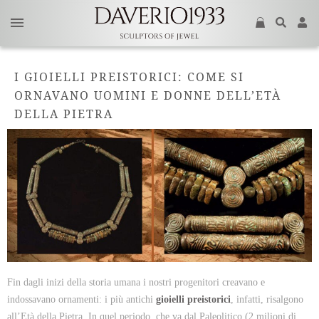
I GIOIELLI PREISTORICI: COME SI
ORNAVANO UOMINI E DONNE DELL’ETÀ
DELLA PIETRA
Fin dagli inizi della storia umana i nostri progenitori creavano e
indossavano ornamenti: i più antichi
gioielli preistorici
, infatti, risalgono
all’Età della Pietra. In quel periodo, che va dal Paleolitico (2 milioni di