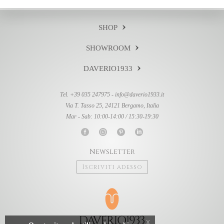
SHOP
SHOWROOM
DAVERIO1933
Tel. +39 035 247975 -
info@daverio1933.it
Via T. Tasso 25, 24121 Bergamo, Italia
Mar - Sab: 10:00-14:00 / 15:30-19:30
Newsletter
Iscriviti adesso
x