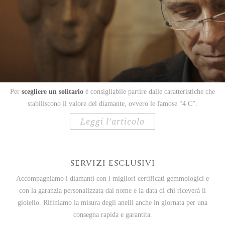
Per
scegliere un solitario
è consigliabile partire dalle caratteristiche che
stabiliscono il valore del diamante, ovvero le famose “4 C”.
leggi l’articolo
SERVIZI ESCLUSIVI
Accompagniamo i diamanti con i migliori certificati gemmologici e
con la garanzia personalizzata dal nome e la data di chi riceverà il
gioiello.
Rifiniamo la misura degli anelli anche in giornata per una
consegna rapida e garantita.