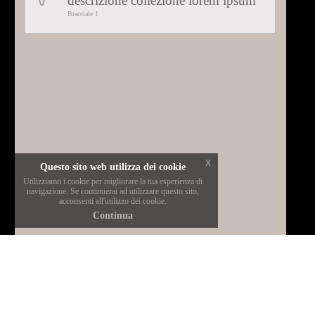
descrizione collezione lorem ipsum
Selected:
Bracciale 1
Bracciale
1
x
Questo sito web utilizza dei cookie
Utilizziamo i cookie per migliorare la tua esperienza di
navigazione. Se continuerai ad utilizzare questo sito,
acconsenti all'utilizzo dei cookie.
Continua