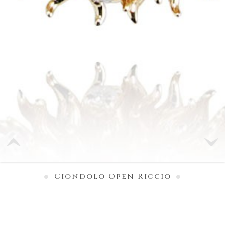
Ciondolo Open Riccio