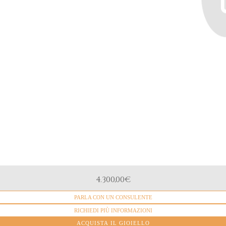
MATERIALE
4.300,00
€
Oro rosa 18k
PARLA CON UN CONSULENTE
DIAMANTI
0,23ct. Taglio brillante
RICHIEDI PIÙ INFORMAZIONI
DIAMANTI BROWN
ACQUISTA IL GIOIELLO