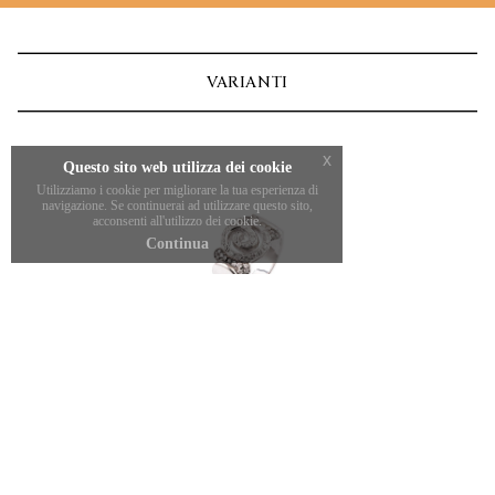
0,12ct. Taglio brillante
PESO
10,7g.
VARIANTI
x
Questo sito web utilizza dei cookie
Utilizziamo i cookie per migliorare la tua esperienza di
navigazione. Se continuerai ad utilizzare questo sito,
acconsenti all'utilizzo dei cookie.
Continua
ANELLO SPIRALI
3.930,00
€
CONSIGLIATI