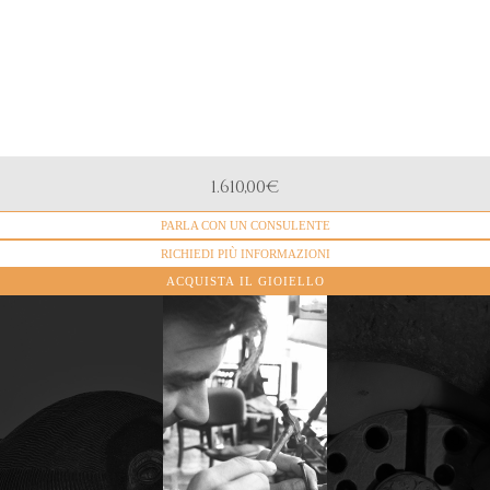
PESO
1.610,00
€
G. 6,2
PARLA CON UN CONSULENTE
MATERIALE
Oro Giallo 18k Oro Rosa 18k
RICHIEDI PIÙ INFORMAZIONI
ACQUISTA IL GIOIELLO
I primi
gioielli
della
collezione
Heritage
Oggi i
nascono
gioielli
negli anni
Heritage
Le sculture e i
‘80