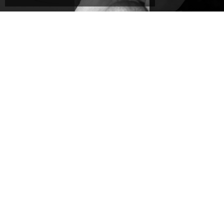
armoniose,
l’intuizione
queste opere
da cui nasce
evocano
ogni gioiello,
emozioni
uno step
profonde,
fondamentale
trasformando
e distintivo
un gesto
del design
semplice in
Daverio1933.
un’icona
senza tempo
CONSIGLIATI
scopri