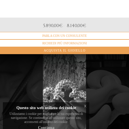
MATERIALI
5.890,00
€
8.140,00
€
-
Oro giallo, titanio e oro rosa
Le sculture
ispirate alla
PARLA CON UN CONSULENTE
PIETRE
Diamanti bianchi taglio brillante
collezione
RICHIEDI PIÙ INFORMAZIONI
ForEverHug
ACQUISTA IL GIOIELLO
Me di Luca
Daverio
"Il segno,
celebrano
inteso come
l’abbraccio
scintilla
come
creativa,
simbolo
prende forma
universale di
e si trasforma
amore,
in materia,
connessione
x
Questo sito web utilizza dei cookie
proprio come
e protezione.
Utilizziamo i cookie per migliorare la tua esperienza di
in una
navigazione. Se continuerai ad utilizzare questo sito,
Con forme
scultura. È il
acconsenti all'utilizzo dei cookie.
sinuose e
primo gesto,
Continua