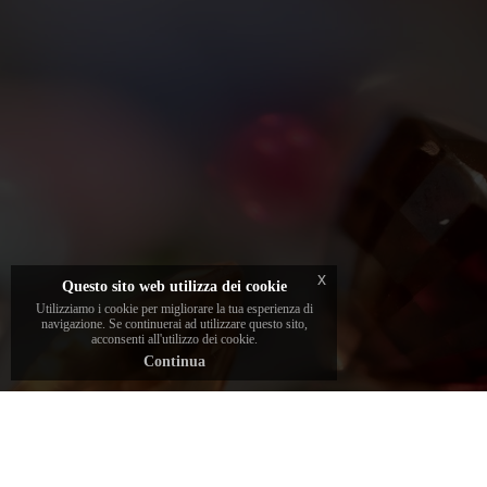
Ogni gioiello della collezione è impreziosito
da una pietra unica e certificata, selezionata
con cura dai gemmologi del brand per
garantire bellezza e autenticità.
x
Questo sito web utilizza dei cookie
Utilizziamo i cookie per migliorare la tua esperienza di
navigazione. Se continuerai ad utilizzare questo sito,
acconsenti all'utilizzo dei cookie.
Continua
scopri