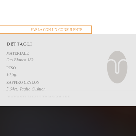
PARLA CON UN CONSULENTE
DETTAGLI
MATERIALE
Oro Bianco 18k
PESO
10,5g.
ZAFFIRO CEYLON
5,64ct. Taglio Cushion
DIAMANTI TAGLIO TRIANGOLARE
1,46ct.
DIAMANTI
1,53ct.
DIAMANTI BLU
0,03ct