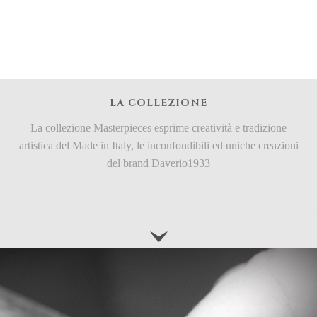
LA COLLEZIONE
La collezione Masterpieces esprime creatività e tradizione
artistica del Made in Italy, le inconfondibili ed uniche creazioni
del brand Daverio1933