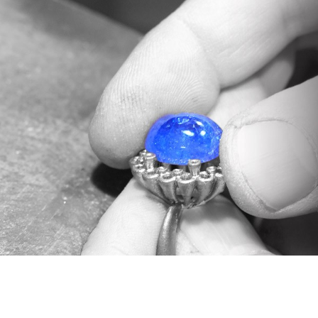
Nel nostro laboratorio i maestri orafi di
Valenza incastonano con maestria queste
pietre nelle esclusive montature firmate
Daverio1933 esaltandone ogni sfumatura.
scopri