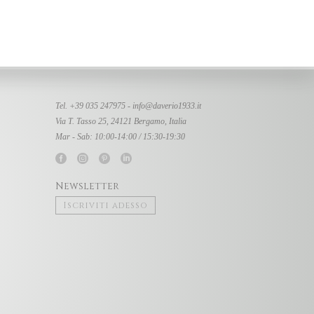
Tel. +39 035 247975 -
info@daverio1933.it
Via T. Tasso 25, 24121 Bergamo, Italia
Mar - Sab: 10:00-14:00 / 15:30-19:30
Newsletter
Iscriviti adesso