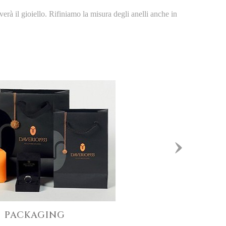
rà il gioiello.
Rifiniamo la misura degli anelli anche in
PACKAGING