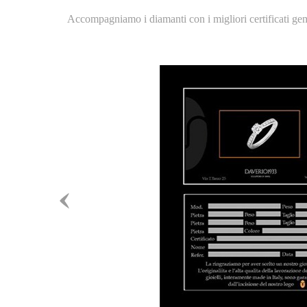
Accompagniamo i diamanti con i migliori certificati gemm