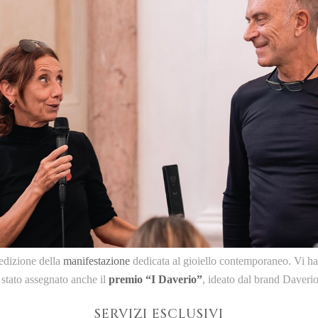
a edizione della
manifestazione
dedicata al gioiello contemporaneo. Vi hann
 stato assegnato anche il
premio “I Daverio”
, ideato dal brand Daverio
SERVIZI ESCLUSIVI