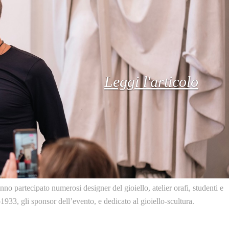
Leggi l'articolo
o partecipato numerosi designer del gioiello, atelier orafi, studenti e
1933, gli sponsor dell’evento, e dedicato al gioiello-scultura.