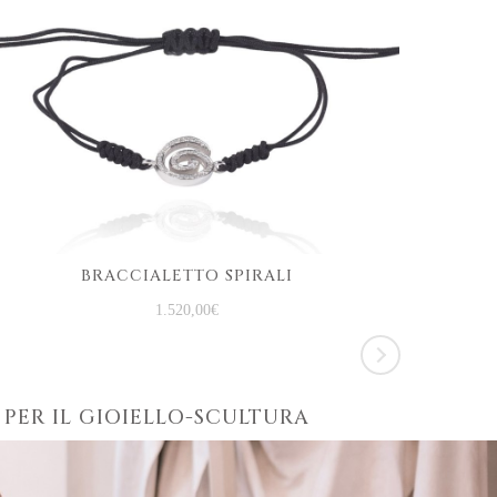
BRACCIALETTO SPIRALI
CION
1.520,00
€
 PER IL GIOIELLO-SCULTURA