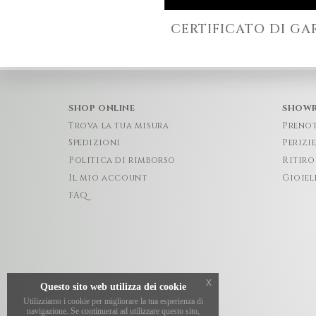
CERTIFICATO DI GA
SHOP ONLINE
SHOW
Trova la tua misura
Preno
Spedizioni
Perizi
Politica di rimborso
Ritiro
Il mio account
Gioiel
FAQ
x
Questo sito web utilizza dei cookie
Utilizziamo i cookie per migliorare la tua esperienza di
navigazione. Se continuerai ad utilizzare questo sito,