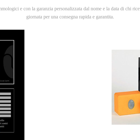
ologici e con la garanzia personalizzata dal nome e la data di chi riceve
giornata per una consegna rapida e garantita.