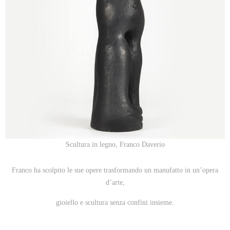
Scultura in legno, Franco Daverio
Franco ha scolpito le sue opere trasformando un manufatto in un’opera
d’arte,
gioiello e scultura senza confini insieme.