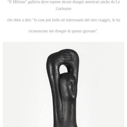
“Il Milione” galleria dove espone alcuni disegni ammirati anche da Le
Corbusier
che ebbe a dire “le cose più belle ed interessanti del mio viaggio, le ho
riconosciute nei disegni di questo giovane”.