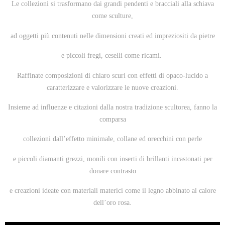
Le collezioni si trasformano dai grandi pendenti e bracciali alla schiava
come sculture,
ad oggetti più contenuti nelle dimensioni creati ed impreziositi da pietre
e piccoli fregi, ceselli come ricami.
Raffinate composizioni di chiaro scuri con effetti di opaco-lucido a
caratterizzare e valorizzare le nuove creazioni.
Insieme ad influenze e citazioni dalla nostra tradizione scultorea, fanno la
comparsa
collezioni dall’effetto minimale, collane ed orecchini con perle
e piccoli diamanti grezzi, monili con inserti di brillanti incastonati per
donare contrasto
e creazioni ideate con materiali materici come il legno abbinato al calore
dell’oro rosa.