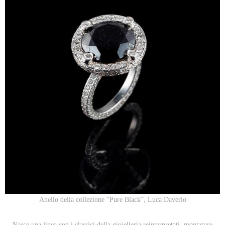
Anello della collezione “Pure Black”, Luca Daverio
Nasce una linea con i classici della gioielleria reinterpretati, montature