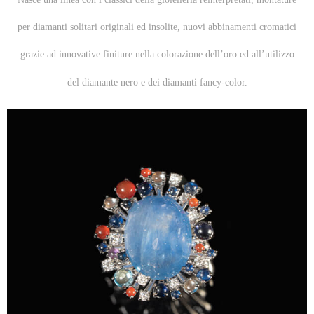
per diamanti solitari originali ed insolite, nuovi abbinamenti cromatici
grazie ad innovative finiture nella colorazione dell’oro ed all’utilizzo
del diamante nero e dei diamanti fancy-color.