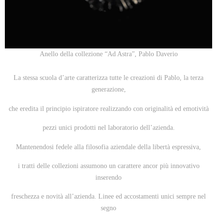
Anello della collezione “Ad Astra”, Pablo Daverio
La stessa scuola d’arte caratterizza tutte le creazioni di Pablo, la terza
generazione,
che eredita il principio ispiratore realizzando con originalità ed emotività
pezzi unici prodotti nel laboratorio dell’azienda.
Mantenendosi fedele alla filosofia aziendale della libertà espressiva,
i tratti delle collezioni assumono un carattere ancor più innovativo
inserendo
freschezza e novità all’azienda. Linee ed accostamenti unici sempre nel
segno