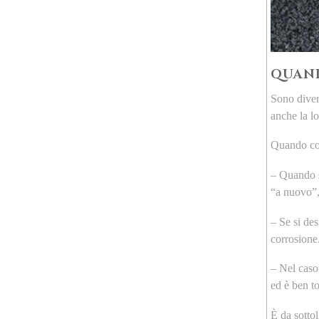
QUAND
Sono divers
anche la l
Quando con
– Quando s
“a nuovo”,
– Se si des
corrosione
– Nel caso 
ed è ben to
È da sotto