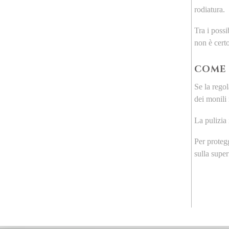
rodiatura.
Tra i possi
non è cert
COME 
Se la rego
dei monili 
La pulizia
Per protegg
sulla super