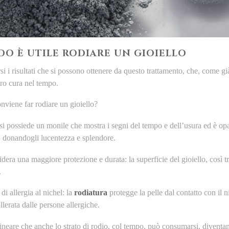
O È UTILE RODIARE UN GIOIELLO
i i risultati che si possono ottenere da questo trattamento, che, come già
oro cura nel tempo.
viene far rodiare un gioiello?
i possiede un monile che mostra i segni del tempo e dell’usura ed è opac
 donandogli lucentezza e splendore.
idera una maggiore protezione e durata: la superficie del gioiello, così tra
.
di allergia al nichel: la
rodiatura
protegge la pelle dal contatto con il ni
llerata dalle persone allergiche.
lineare che anche lo strato di rodio, col tempo, può consumarsi, diventa