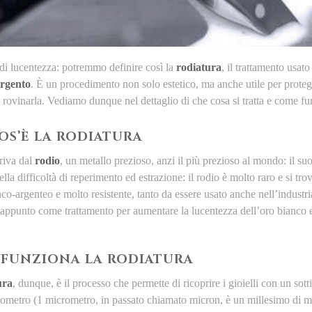
i lucentezza: potremmo definire così la
rodiatura
, il trattamento usato
argento
. È un procedimento non solo estetico, ma anche utile per protegge
 rovinarla. Vediamo dunque nel dettaglio di che cosa si tratta e come fu
OS’È LA RODIATURA
riva dal
rodio
, un metallo prezioso, anzi il più prezioso al mondo: il su
lla difficoltà di reperimento ed estrazione: il rodio è molto raro e si trov
co-argenteo e molto resistente, tanto da essere usato anche nell’industria
 appunto come trattamento per aumentare la lucentezza dell’oro bianco e
FUNZIONA LA RODIATURA
ura
, dunque, è il processo che permette di ricoprire i gioielli con un sot
rometro (1 micrometro, in passato chiamato micron, è un millesimo di mi