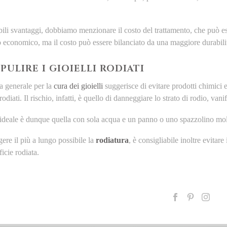
bili svantaggi, dobbiamo menzionare il costo del trattamento, che può ess
o economico, ma il costo può essere bilanciato da una maggiore durabilit
PULIRE I GIOIELLI RODIATI
la generale per la
cura dei gioielli
suggerisce di evitare prodotti chimici e
rodiati. Il rischio, infatti, è quello di danneggiare lo strato di rodio, vani
 ideale è dunque quella con sola acqua e un panno o uno spazzolino mo
ere il più a lungo possibile la
rodiatura
, è consigliabile inoltre evitare
ficie rodiata.