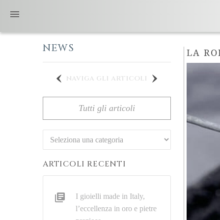
NEWS
LA RO
naviga gli articoli
Tutti gli articoli
Categorie
ARTICOLI RECENTI
I gioielli made in Italy,
l’eccellenza in oro e pietre