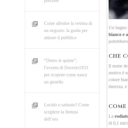
preziose
Come allestire la vetrina di
Un bagno d
un negozio: la guida per
bianco e 
attirare il pubblico
potrebbero
CHE C
“Dietro le quinte”,
Il nome de
l’evento di Daverio1933
motivo è ne
per scoprire come nasce
colore bian
un gioiello
durezza, e
Lucido o satinato? Come
COME 
scegliere la finitura
La
rodiat
dell’oro
di 0,1 mic