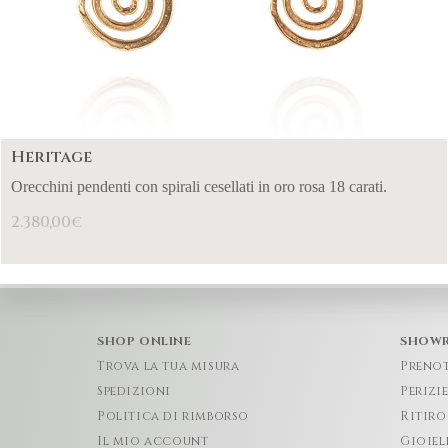
Heritage
Orecchini pendenti con spirali cesellati in oro rosa 18 carati.
2.380,00
€
SHOP ONLINE
SHOW
Trova la tua misura
Preno
Spedizioni
Perizi
Politica di rimborso
Ritiro
Il mio account
Gioiel