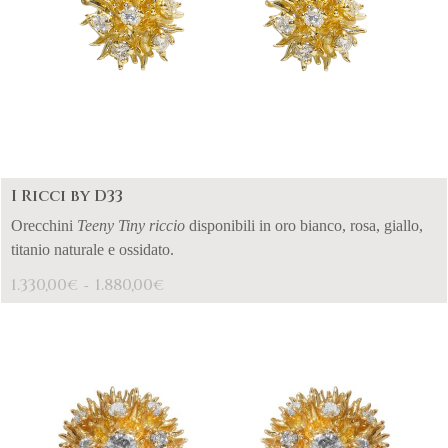
I Ricci by D33
Orecchini
Teeny Tiny riccio
disponibili in oro bianco, rosa, giallo,
titanio naturale e ossidato.
1.330,00
1.880,00
€
€
-