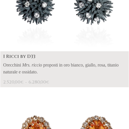
I Ricci by D33
Orecchini
Mrs. riccio
proposti in oro bianco, giallo, rosa, titanio
naturale e ossidato.
2.520,00
6.280,00
€
€
-