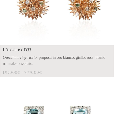
I Ricci by D33
Orecchini
Tiny riccio,
proposti in oro bianco, giallo, rosa, titanio
naturale e ossidato.
1.950,00
3.770,00
€
€
-