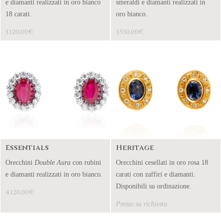
e diamanti realizzati in oro bianco
smeraldi e diamanti realizzati in
18 carati.
oro bianco.
€
€
3.120,00
3.530,00
Essentials
Heritage
Orecchini
Double Aura
con rubini
Orecchini cesellati in oro rosa 18
e diamanti realizzati in oro bianco.
carati con zaffiri e diamanti.
Disponibili su ordinazione.
€
4.120,00
Prezzo su richiesta