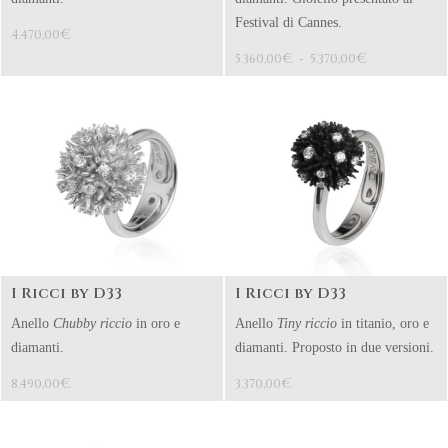
Festival di Cannes.
€
4.470,00
€
€
5.360,00
-
5.370,00
I Ricci by D33
I Ricci by D33
Anello
Chubby riccio
in oro e
Anello
Tiny riccio
in titanio, oro e
diamanti.
diamanti. Proposto in due versioni.
€
€
8.490,00
3.370,00