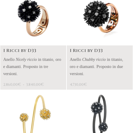
I Ricci by D33
I Ricci by D33
Anello
Nicely riccio
in titanio, oro
Anello
Chubby riccio
in titanio,
e diamanti. Proposto in tre
oro e diamanti. Proposto in due
versioni.
versioni.
€
€
€
2.860,00
-
3.840,00
4.730,00