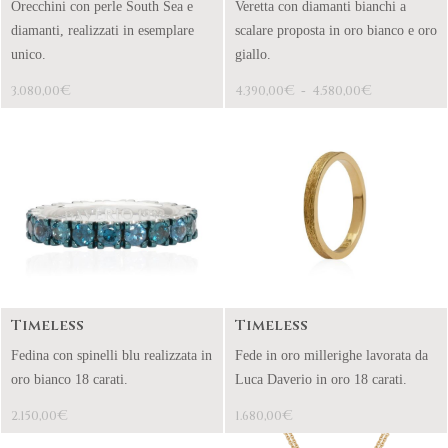
Orecchini con perle South Sea e
Veretta con diamanti bianchi a
diamanti, realizzati in esemplare
scalare proposta in oro bianco e oro
unico.
giallo.
€
€
€
3.080,00
4.390,00
-
4.580,00
Timeless
Timeless
Fedina con spinelli blu realizzata in
Fede in oro millerighe lavorata da
oro bianco 18 carati.
Luca Daverio in oro 18 carati.
€
€
2.150,00
1.680,00