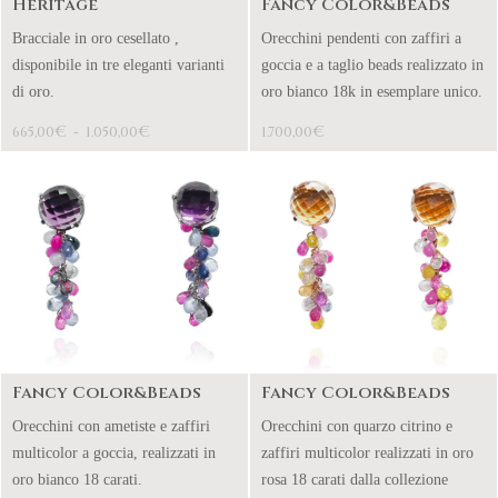
Heritage
Fancy Color&Beads
Bracciale in oro cesellato ,
Orecchini pendenti con zaffiri a
disponibile in tre eleganti varianti
goccia e a taglio beads realizzato in
di oro.
oro bianco 18k in esemplare unico.
€
€
€
665,00
-
1.050,00
1.700,00
Fancy Color&Beads
Fancy Color&Beads
Orecchini con ametiste e zaffiri
Orecchini con quarzo citrino e
multicolor a goccia, realizzati in
zaffiri multicolor realizzati in oro
oro bianco 18 carati.
rosa 18 carati dalla collezione