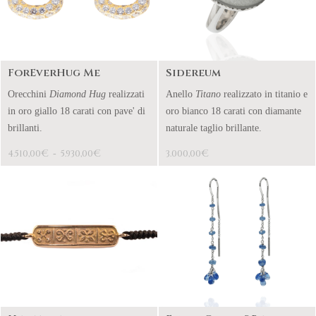
ForEverHug Me
Sidereum
Orecchini
Diamond Hug
realizzati
Anello
Titano
realizzato in titanio e
in oro giallo 18 carati con pave' di
oro bianco 18 carati con diamante
brillanti.
naturale taglio brillante.
€
€
€
4.510,00
-
5.930,00
3.000,00