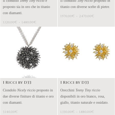
Il ciondolo
Teeny Tiny riccio
è
Il ciondolo
Tiny riccio
proposto in
proposto sia in oro che in titanio
titanio con diverse scelte di pietre.
con diamanti.
€
€
1.970,00
-
2.470,00
€
€
1.120,00
-
1.480,00
I Ricci by D33
I Ricci by D33
Ciondolo
Nicely riccio
proposto in
Orecchini
Teeny Tiny riccio
due diverse finiture di titanio e oro
disponibili in oro bianco, rosa,
con diamanti.
giallo, titanio naturale e ossidato.
€
€
€
3.140,00
1.330,00
-
1.880,00