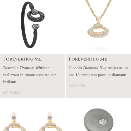
ForEverHug Me
ForEverHug Me
Bracciale
Titanium Whisper
Ciodolo
Diamond Hug
realizzato in
realizzato in titanio ossidato con
oro 18 carati con pave' di diamanti.
brillanti.
€
4.960,00
€
6.700,00