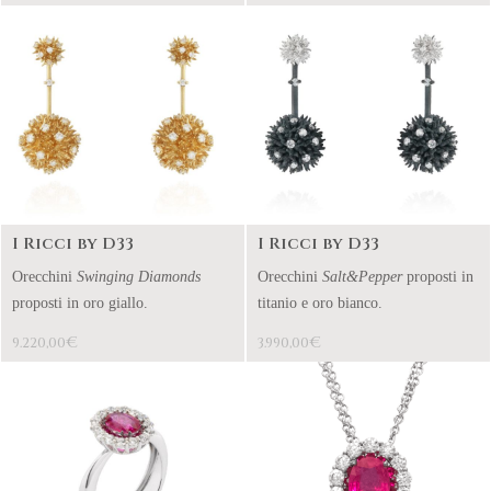
I Ricci by D33
I Ricci by D33
Orecchini
Swinging Diamonds
Orecchini
Salt&Pepper
proposti in
proposti in oro giallo.
titanio e oro bianco.
€
€
9.220,00
3.990,00