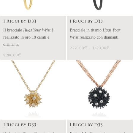
I Ricci by D33
I Ricci by D33
Il bracciale
Hugs Your Wrist
è
Bracciale in titanio
Hugs Your
realizzato in oro 18 carati e
Wrist
realizzato con diamanti.
diamanti.
€
€
2.270,00
-
3.470,00
€
8.280,00
I Ricci by D33
I Ricci by D33