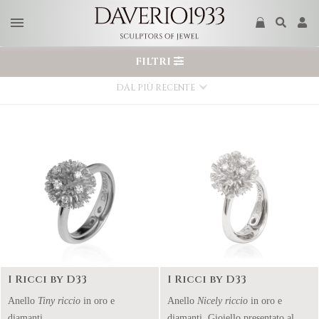
FILTRI
DAL PIÙ RECENTE
I Ricci by D33
I Ricci by D33
Anello
Tiny riccio
in oro e
Anello
Nicely riccio
in oro e
diamanti.
diamanti. Gioiello presentato al