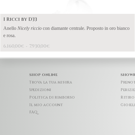
I Ricci by D33
Anello
Nicely riccio
con diamante centrale. Proposto in oro bianco
e rosa.
6.160,00
7.930,00
€
€
-
SHOP ONLINE
SHOW
Trova la tua misura
Preno
Spedizioni
Perizi
Politica di rimborso
Ritiro
Il mio account
Gioiel
FAQ