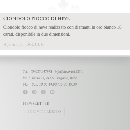
Ciondolo fiocco di neve
Ciondolo fiocco di neve realizzato con diamanti in oro bianco 18
carati, disponibile in due dimensioni.
1.560,00
€
A partire da
Tel. +39 035 247975 -
info@daverio1933.it
Via T. Tasso 25, 24121 Bergamo, Italia
Mar - Sab: 10:00-14:00 / 15:30-19:30
Newsletter
Iscriviti adesso